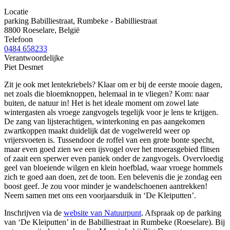
Locatie
parking Babilliestraat, Rumbeke - Babilliestraat
8800 Roeselare, België
Telefoon
0484 658233
Verantwoordelijke
Piet Desmet
Zit je ook met lentekriebels? Klaar om er bij de eerste mooie dagen,
net zoals die bloemknoppen, helemaal in te vliegen? Kom: naar
buiten, de natuur in! Het is het ideale moment om zowel late
wintergasten als vroege zangvogels tegelijk voor je lens te krijgen.
De zang van lijsterachtigen, winterkoning en pas aangekomen
zwartkoppen maakt duidelijk dat de vogelwereld weer op
vrijersvoeten is. Tussendoor de roffel van een grote bonte specht,
maar even goed zien we een ijsvogel over het moerasgebied flitsen
of zaait een sperwer even paniek onder de zangvogels. Overvloedig
geel van bloeiende wilgen en klein hoefblad, waar vroege hommels
zich te goed aan doen, zet de toon. Een belevenis die je zondag een
boost geef. Je zou voor minder je wandelschoenen aantrekken!
Neem samen met ons een voorjaarsduik in ‘De Kleiputten’.
Inschrijven via de
website van Natuurpunt
. Afspraak op de parking
van ‘De Kleiputten’ in de Babilliestraat in Rumbeke (Roeselare). Bij