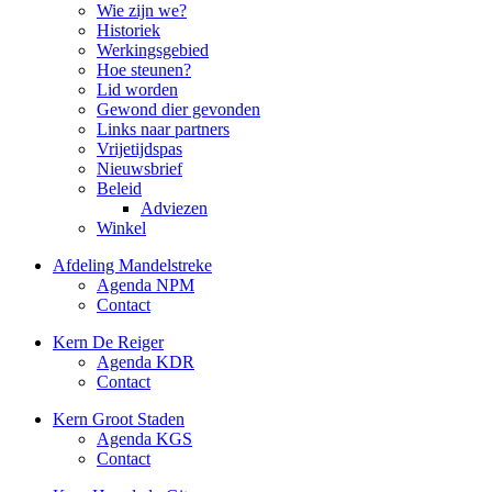
Wie zijn we?
Historiek
Werkingsgebied
Hoe steunen?
Lid worden
Gewond dier gevonden
Links naar partners
Vrijetijdspas
Nieuwsbrief
Beleid
Adviezen
Winkel
Afdeling Mandelstreke
Agenda NPM
Contact
Kern De Reiger
Agenda KDR
Contact
Kern Groot Staden
Agenda KGS
Contact