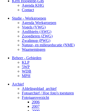
Kern Hooglede-Gits
Agenda KHG
Contact
Studie - Werkgroepen
Agenda Werkgroepen
Vogels (VWG)
Amfibieën (AWG)
Zoogdieren (ZWG)
Zwalimop (PWG)
Natuur- en milieueducatie (NME)
Waarnemingen
Beheer - Gebieden
KLP
5WP
WDB
MPH
Archief
Afdelingsblad_archief
Fotoarchief / Hoe foto's toesturen
Fotojaaroverzicht
2006
2007
2009